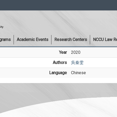
:::
ograms
Academic Events
Research Centers
NCCU Law R
Year
2020
Authors
吳秦雯
Language
Chinese