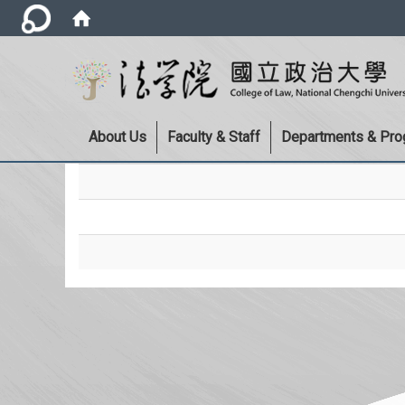
About Us
Faculty & Staff
Departments & Pr