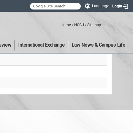
Language
Login
:::
Home
/
NCCU
/
Sitemap
eview
International Exchange
Law News & Campus Life