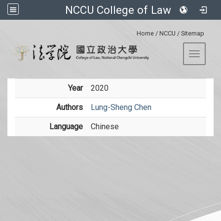
NCCU College of Law
:::
Home
/
NCCU
/
Sitemap
Toggle 
Year
2020
Authors
Lung-Sheng Chen
Language
Chinese