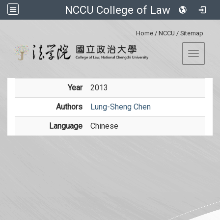
NCCU College of Law
:::
Home
/
NCCU
/
Sitemap
Toggle 
Year
2013
Authors
Lung-Sheng Chen
Language
Chinese