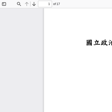
of 17
Toggle
Find
Previous
Next
Sidebar
國立