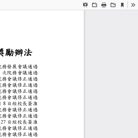
Current
Presentation
Open
Print
Download
To
View
Mode
研究
動
獎勵辦法
次院務發展會議通過
第
1
次院務會議通過
次院務會議
修正通過
次院務會議
修正通過
次院務會議
修正通過
次院務會議
修正通過
月
8
日經校長簽准
次院務會議修正通過
次院務會議修正通過
27
日經校長簽准
次院務會議修正通過
次院務會議修正通過