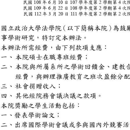
民國
10
8
年
6
月
10
日
10
7
學年度第
2
學期第
4
民國
10
9
年
6
月
22
日
10
8
學年度第
2
學期第
4
民國
1
12
年
3
月
2
0
日
111
學年度第
2
學期第
2
國立政治大學法學院
（以下簡稱本
為
事學術研究，特訂定本辦法
本辦法所需經費，由下列款
一、
本院碩士在職專班經費；
二、
本院與所屬系所之學術
經費，與辦理推廣教育之
三、
社會捐贈收入；
四、
其他經院務會議決議之款
本院獎勵之學生活動包括：
一、發表學術論文；
二、出席國際學術會議或參
內外
競賽