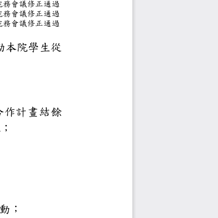
次院務會議修正通過
次院
務會議修正通過
次院務會議修正通過
院）
鼓勵本院學生從
。
項支應：
回饋金、建教合作計畫結餘
班次盈餘分配；
項。
與國
活動；