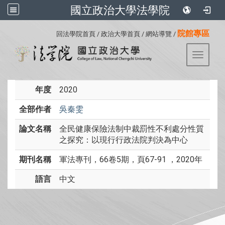
國立政治大學法學院
:::
院館專區
回法學院首頁
/
政治大學首頁
/
網站導覽
/
Toggle 
年度
2020
全部作者
吳秦雯
論文名稱
全民健康保險法制中裁罰性不利處分性質
之探究：以現行行政法院判決為中心
期刊名稱
軍法專刊，66卷5期，頁67-91 ，2020年
語言
中文