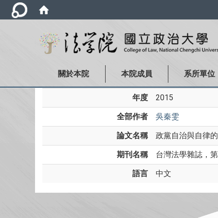
關於本院
本院成員
系所單位
年度
2015
全部作者
吳秦雯
論文名稱
政黨自治與自律的
期刊名稱
台灣法學雜誌，第26
語言
中文