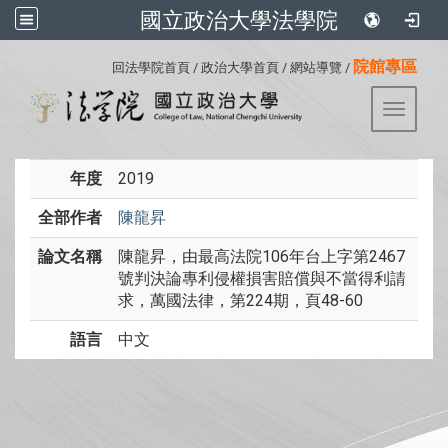
國立政治大學法學院
:::
院館專區
回法學院首頁
/
政治大學首頁
/
網站導覽
/
Toggle 
年度
2019
全部作者
陳龍昇
論文名稱
陳龍昇，由最高法院106年台上字第2467
號判決論專利侵權損害賠償與不當得利請
求，萬國法律，第224期，頁48-60
語言
中文