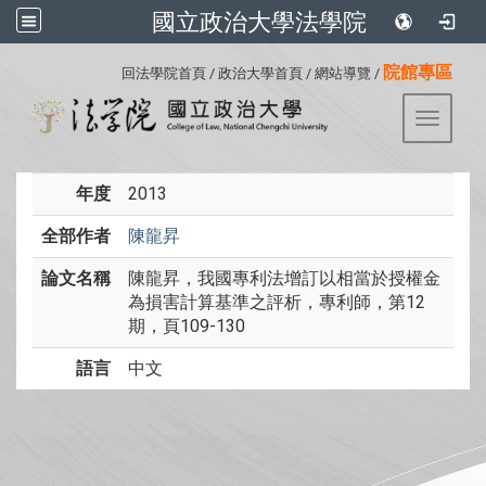
國立政治大學法學院
:::
院館專區
回法學院首頁
/
政治大學首頁
/
網站導覽
/
Toggle 
年度
2013
全部作者
陳龍昇
論文名稱
陳龍昇，我國專利法增訂以相當於授權金
為損害計算基準之評析，專利師，第12
期，頁109-130
語言
中文