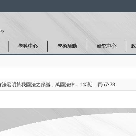
:::
學科中心
學術活動
研究中心
法發明於我國法之保護，萬國法律，145期，頁67-78