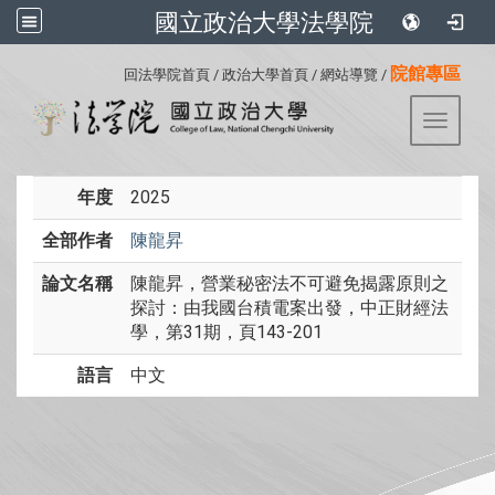
國立政治大學法學院
:::
院館專區
回法學院首頁
/
政治大學首頁
/
網站導覽
/
Toggle 
年度
2025
全部作者
陳龍昇
論文名稱
陳龍昇，營業秘密法不可避免揭露原則之
探討：由我國台積電案出發，中正財經法
學，第31期，頁143-201
語言
中文