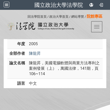
國立政治大學法學院
:::
院館專區
回法學院首頁
/
政治大學首頁
/
網站導覽
/
Toggle 
年度
2005
全部作者
陳龍昇
論文名稱
陳龍昇，美國電腦軟體與商業方法專利之
案例發展（上），萬國法律，141期，頁
106~114
語言
中文