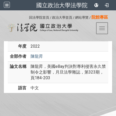
國立政治大學法學院
:::
院館專區
回法學院首頁
/
政治大學首頁
/
網站導覽
/
Toggle 
年度
2022
全部作者
陳龍昇
論文名稱
陳龍昇，美國eBay判決對專利侵害永久禁
制令之影響，月旦法學雜誌，第323期，
頁184-203
語言
中文