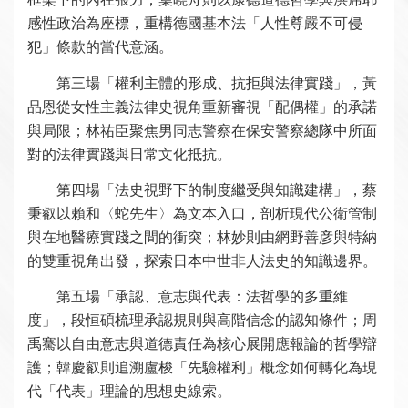
感性政治為座標，重構德國基本法「人性尊嚴不可侵
犯」條款的當代意涵。
第三場「權利主體的形成、抗拒與法律實踐」，黃
品恩從女性主義法律史視角重新審視「配偶權」的承諾
與局限；林祐臣聚焦男同志警察在保安警察總隊中所面
對的法律實踐與日常文化抵抗。
第四場「法史視野下的制度繼受與知識建構」，蔡
秉叡以賴和〈蛇先生〉為文本入口，剖析現代公衛管制
與在地醫療實踐之間的衝突；林妙則由網野善彦與特納
的雙重視角出發，探索日本中世非人法史的知識邊界。
第五場「承認、意志與代表：法哲學的多重維
度」，段恒碩梳理承認規則與高階信念的認知條件；周
禹騫以自由意志與道德責任為核心展開應報論的哲學辯
護；韓慶叡則追溯盧梭「先驗權利」概念如何轉化為現
代「代表」理論的思想史線索。