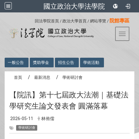
國立政治大學法學院
:::
院館專區
回法學院首頁
/
政治大學首頁
/
網站導覽
/
Toggle 
:::
一般公告
獎助學金
招生公告
學術活動
首頁
最新消息
學術研討會
【院訊】第十七屆政大法潮｜基礎法
學研究生論文發表會 圓滿落幕
2026-05-11
林侑儒
學術研討會