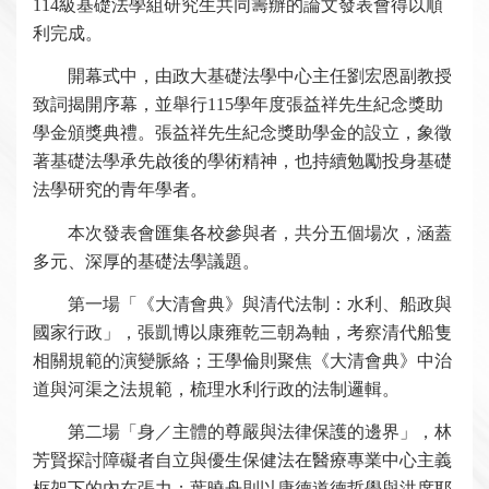
114級基礎法學組研究生共同籌辦的論文發表會得以順
利完成。
開幕式中，由政大基礎法學中心主任劉宏恩副教授
致詞揭開序幕，並舉行115學年度張益祥先生紀念獎助
學金頒獎典禮。張益祥先生紀念獎助學金的設立，象徵
著基礎法學承先啟後的學術精神，也持續勉勵投身基礎
法學研究的青年學者。
本次發表會匯集各校參與者，共分五個場次，涵蓋
多元、深厚的基礎法學議題。
第一場「《大清會典》與清代法制：水利、船政與
國家行政」，張凱博以康雍乾三朝為軸，考察清代船隻
相關規範的演變脈絡；王學倫則聚焦《大清會典》中治
道與河渠之法規範，梳理水利行政的法制邏輯。
第二場「身／主體的尊嚴與法律保護的邊界」，林
芳賢探討障礙者自立與優生保健法在醫療專業中心主義
框架下的內在張力；葉曉舟則以康德道德哲學與洪席耶