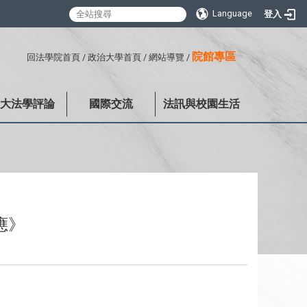
Language
登入
:::
院館專區
回法學院首頁
/
政治大學首頁
/
網站導覽
/
政大法學評論
國際交流
法訊與校園生活
應》