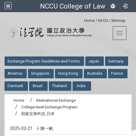
NCCU College of Law
:::
Home
/
NCCU
/
Sitemap
Toggle 
:::
Exchange Program Guidelines and Forms
Japan
Germany
America
Singapore
Hong Kong
Australia
France
Denmark
Brazil
Thailand
India
Home
International Exchange
College-level Exchange Program
院級交換申請_日本
2025-02-21
陳一帆