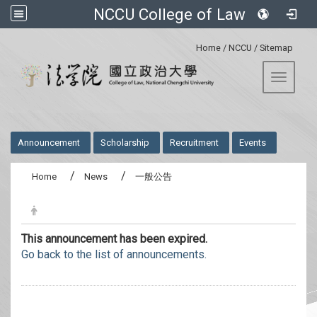
NCCU College of Law
:::
Home
/
NCCU
/
Sitemap
Toggle 
:::
Announcement
Scholarship
Recruitment
Events
Home
News
一般公告
This announcement has been expired.
Go back to the list of announcements.