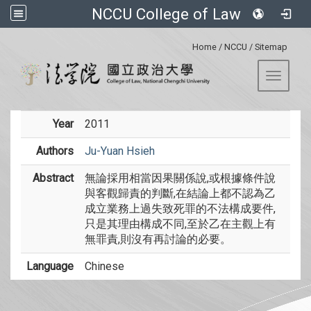
NCCU College of Law
:::
Home
/
NCCU
/
Sitemap
Toggle 
Year
2011
Authors
Ju-Yuan Hsieh
Abstract
無論採用相當因果關係說,或根據條件說
與客觀歸責的判斷,在結論上都不認為乙
成立業務上過失致死罪的不法構成要件,
只是其理由構成不同,至於乙在主觀上有
無罪責,則沒有再討論的必要。
Language
Chinese