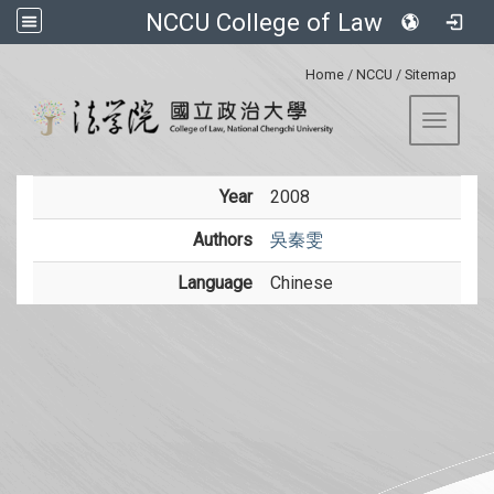
NCCU College of Law
:::
Home
/
NCCU
/
Sitemap
Toggle 
Year
2008
Authors
吳秦雯
Language
Chinese