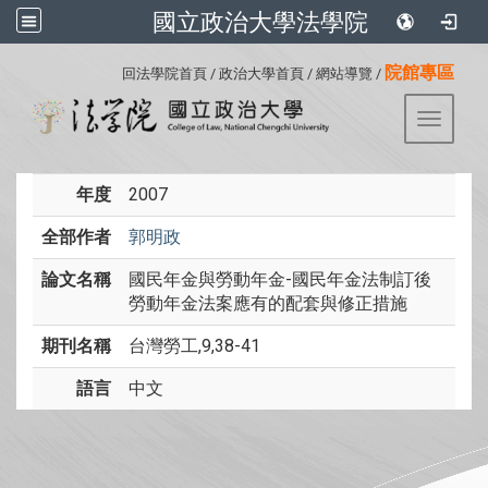
國立政治大學法學院
:::
院館專區
回法學院首頁
/
政治大學首頁
/
網站導覽
/
Toggle 
年度
2007
全部作者
郭明政
論文名稱
國民年金與勞動年金-國民年金法制訂後
勞動年金法案應有的配套與修正措施
期刊名稱
台灣勞工,9,38-41
語言
中文