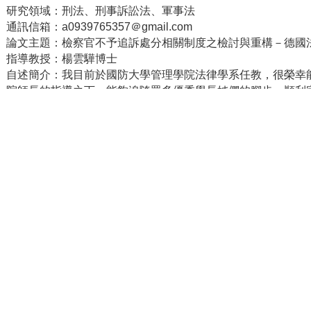
研究領域：刑法、刑事訴訟法、軍事法
通訊信箱：a0939765357＠gmail.com
論文主題：檢察官不予追訴處分相關制度之檢討與重構－德國
指導教授：楊雲驊博士
自述簡介：我目前於國防大學管理學院法律學系任教，很榮幸
院師長的指導之下，能夠追隨眾多優秀學長姊們的腳步，順利
長。