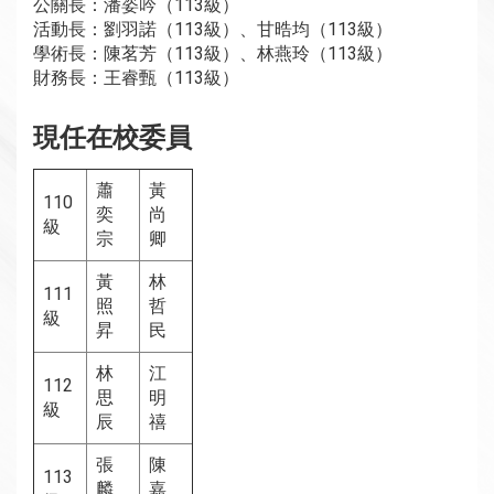
公關長：潘姿吟（113級）
活動長：劉羽諾（113級）、甘晧均（113級）
學術長：陳茗芳（113級）、林燕玲（113級）
財務長：王睿甄（113級）
現任在校委員
蕭
黃
110
奕
尚
級
宗
卿
黃
林
111
照
哲
級
昇
民
林
江
112
思
明
級
辰
禧
張
陳
113
麟
嘉