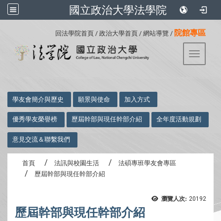
國立政治大學法學院
:::
院館專區
回法學院首頁
/
政治大學首頁
/
網站導覽
/
Toggle 
:::
學友會簡介與歷史
願景與使命
加入方式
優秀學友榮譽榜
歷屆幹部與現任幹部介紹
全年度活動規劃
意見交流＆聯繫我們
首頁
法訊與校園生活
法碩專班學友會專區
歷屆幹部與現任幹部介紹
瀏覽人次:
20192
歷屆幹部與現任幹部介紹