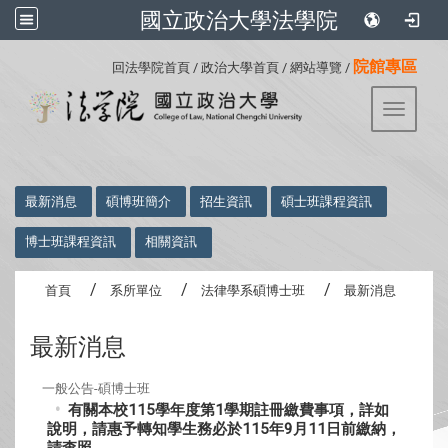
國立政治大學法學院
:::
院館專區
回法學院首頁
/
政治大學首頁
/
網站導覽
/
Toggle 
:::
最新消息
碩博班簡介
招生資訊
碩士班課程資訊
博士班課程資訊
相關資訊
首頁
系所單位
法律學系碩博士班
最新消息
最新消息
一般公告-碩博士班
有關本校115學年度第1學期註冊繳費事項，詳如
說明，請惠予轉知學生務必於115年9月11日前繳納，
請查照。