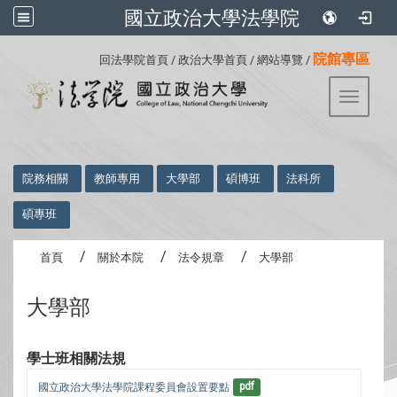
國立政治大學法學院
:::
院館專區
回法學院首頁
/
政治大學首頁
/
網站導覽
/
Toggle 
:::
院務相關
教師專用
大學部
碩博班
法科所
碩專班
首頁
關於本院
法令規章
大學部
大學部
學士班相關法規
國立政治大學法學院課程委員會設置要點
pdf