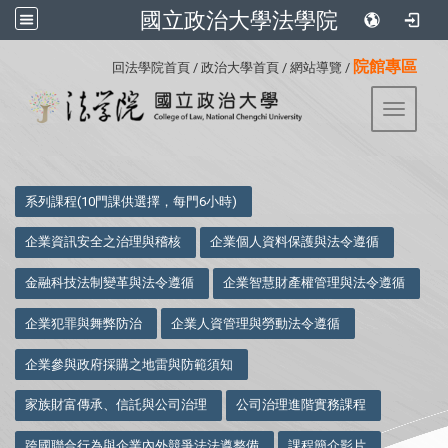
國立政治大學法學院
:::
院館專區
回法學院首頁
/
政治大學首頁
/
網站導覽
/
Toggle 
:::
系列課程(10門課供選擇，每門6小時)
企業資訊安全之治理與稽核
企業個人資料保護與法令遵循
金融科技法制變革與法令遵循
企業智慧財產權管理與法令遵循
企業犯罪與舞弊防治
企業人資管理與勞動法令遵循
企業參與政府採購之地雷與防範須知
家族財富傳承、信託與公司治理
公司治理進階實務課程
跨國聯合行為與企業內外競爭法法遵整備
課程簡介影片