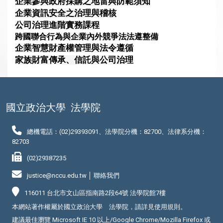
企業參與政府採購之地雷與防範須知
企業資訊安全之治理與稽核
公司治理進階實務課程
跨國聯合行為與企業內外競爭法法遵整備
企業智慧財產權管理與法令遵循
家族財富傳承、信託與公司治理
國立政治大學
法學院
總機電話：(02)29393091、法學院分機：82700、法律系分機：
82703
(02)29387235
justice@nccu.edu.tw │
聯絡我們
116011 台北市文山區指南路2段64號 法學院館7樓
本網站著作權屬於國立政治大學 法學院，請詳見
使用規則
。
建議最佳瀏覽 Microsoft IE 10 以上/Google Chrome/Mozilla Firefox 或