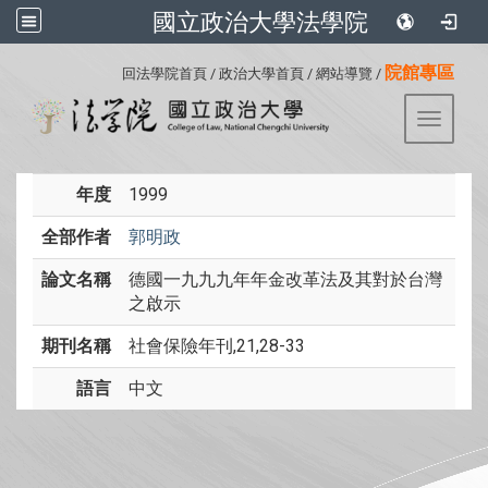
國立政治大學法學院
:::
院館專區
回法學院首頁
/
政治大學首頁
/
網站導覽
/
Toggle 
年度
1999
全部作者
郭明政
論文名稱
德國一九九九年年金改革法及其對於台灣
之啟示
期刊名稱
社會保險年刊,21,28-33
語言
中文