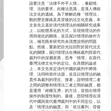
該要注意「法律不外乎人情」，兼顧情、
理、法的要求。此種法意識，是漢人傳統
法文化的遺緒。為了瞭解此種「情理法」
觀的歷史脈絡及其背後的法文化意義，本
文首先立基於清代情理法的相關研究成果
上，以較體系化的方式，呈現情理法的作
用與彼此的關係，並且探討情理的操作方
法，補充既有研究尚未清楚說明的問題
點。然後，重新把目光拉回對於當代法文
化的關懷，探討情理法在傳統裁判與當代
裁判中的深層差異，思考「情理」在當代
臺灣法律文化中的定位。在具體的論述
上，本文先肯定清代中國的裁判中將情、
理、法同時當作法源，並且以情理法的融
貫作為裁判的理念。接著，說明情理二者
之間的調整和情理法三者之間的融貫，都
是運用「經權互濟」的方法，並指出情理
操作的制度性制約。最後，思辯情理在清
代中國與當代臺灣裁判中的不同定位，以
及「情理法的融貫」與「依法審判」背後