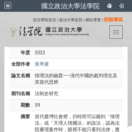
國立政治大學法學院
:::
院館專區
回法學院首頁
/
政治大學首頁
/
網站導覽
/
Toggle 
年度
2022
全部作者
黃琴唐
論文名稱
情理法的融貫——清代中國的裁判理念及
其當代思辨
期刊名稱
法制史研究
期數
39
摘要
當代臺灣社會裡，仍時而可以聽到「情理
法」或「天理人情國法」的說法，認為法
院審理案件時，眼裡不能只看到法律，應