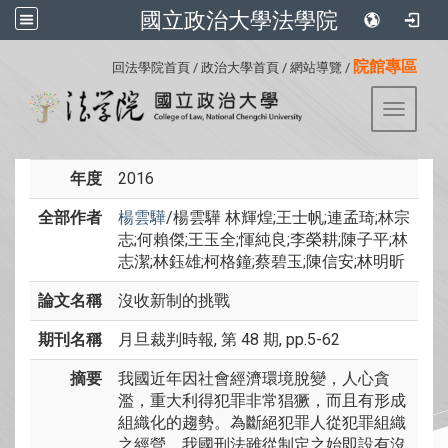
國立政治大學法學院
:::
院館專區
回法學院首頁
/
政治大學首頁
/
網站導覽
/
Toggle 
年度
2016
全部作者
楊雲驊
/楊雲驊 林輝煌;王士帆;連孟琦;林宗
志;何賴傑;王玉全;惲純良;李榮耕;陳子平;林
志潔;林鈺雄;柯格鐘;蔡碧玉;陳信安;林明昕
論文名稱
沒收新制的挑戰
期刊名稱
月旦裁判時報, 第 48 期, pp.5-62
摘要
我國近年因社會經濟環境脫變，人心貪
濫，重大利得犯罪非常猖獗，而且有形成
組織化的趨勢。為斷絕犯罪人從犯罪組織
之經營，我國刑法雖從制定之始即設有沒