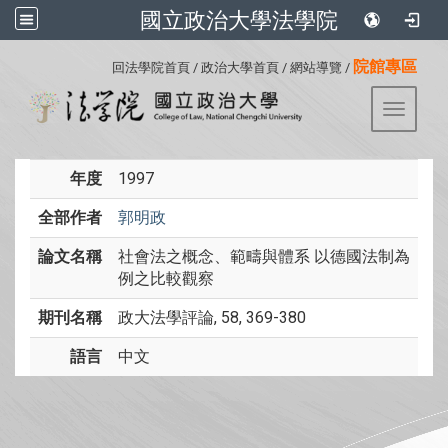
國立政治大學法學院
:::
院館專區
回法學院首頁
/
政治大學首頁
/
網站導覽
/
Toggle 
年度
1997
全部作者
郭明政
論文名稱
社會法之概念、範疇與體系 以德國法制為
例之比較觀察
期刊名稱
政大法學評論, 58, 369-380
語言
中文