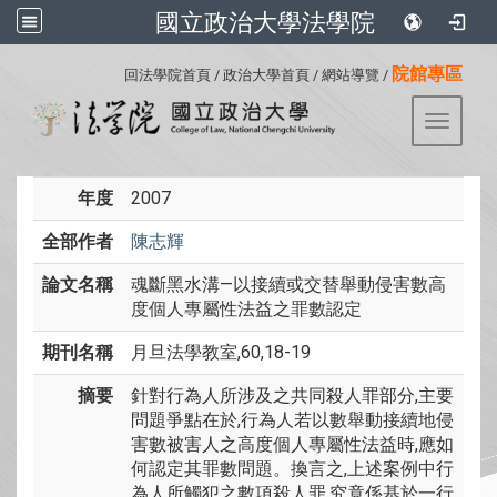
國立政治大學法學院
:::
院館專區
回法學院首頁
/
政治大學首頁
/
網站導覽
/
Toggle 
年度
2007
全部作者
陳志輝
論文名稱
魂斷黑水溝—以接續或交替舉動侵害數高
度個人專屬性法益之罪數認定
期刊名稱
月旦法學教室,60,18-19
摘要
針對行為人所涉及之共同殺人罪部分,主要
問題爭點在於,行為人若以數舉動接續地侵
害數被害人之高度個人專屬性法益時,應如
何認定其罪數問題。換言之,上述案例中行
為人所觸犯之數項殺人罪,究竟係基於一行