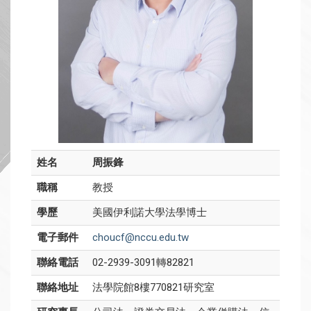
姓名
周振鋒
職稱
教授
學歷
美國伊利諾大學法學博士
電子郵件
choucf@nccu.edu.tw
聯絡電話
02-2939-3091轉82821
聯絡地址
法學院館8樓770821研究室