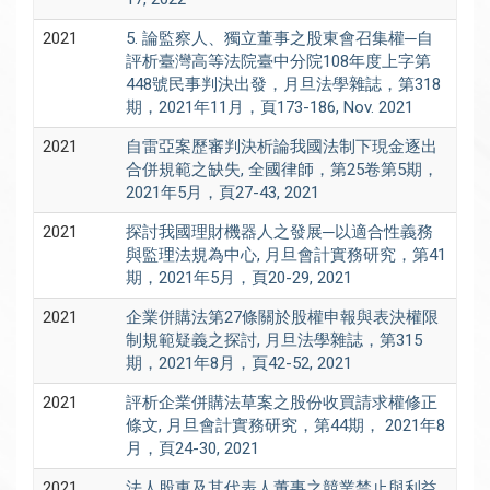
2021
5. 論監察人、獨立董事之股東會召集權─自
評析臺灣高等法院臺中分院108年度上字第
448號民事判決出發，月旦法學雜誌，第318
期，2021年11月，頁173-186, Nov. 2021
2021
自雷亞案歷審判決析論我國法制下現金逐出
合併規範之缺失, 全國律師，第25卷第5期，
2021年5月，頁27-43, 2021
2021
探討我國理財機器人之發展─以適合性義務
與監理法規為中心, 月旦會計實務研究，第41
期，2021年5月，頁20-29, 2021
2021
企業併購法第27條關於股權申報與表決權限
制規範疑義之探討, 月旦法學雜誌，第315
期，2021年8月，頁42-52, 2021
2021
評析企業併購法草案之股份收買請求權修正
條文, 月旦會計實務研究，第44期， 2021年8
月，頁24-30, 2021
2021
法人股東及其代表人董事之競業禁止與利益