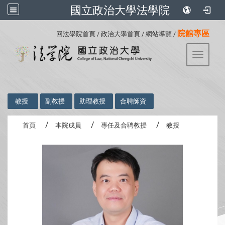
國立政治大學法學院
:::
院館專區
回法學院首頁
/
政治大學首頁
/
網站導覽
/
Toggle 
:::
教授
副教授
助理教授
合聘師資
首頁
本院成員
專任及合聘教授
教授