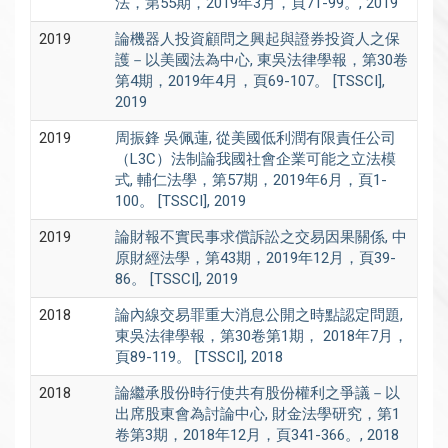
法，第55期，2019年3月，頁71-99。, 2019
2019
論機器人投資顧問之興起與證券投資人之保
護－以美國法為中心, 東吳法律學報，第30卷
第4期，2019年4月，頁69-107。 [TSSCI],
2019
2019
周振鋒 吳佩蓮, 從美國低利潤有限責任公司
（L3C）法制論我國社會企業可能之立法模
式, 輔仁法學，第57期，2019年6月，頁1-
100。 [TSSCI], 2019
2019
論財報不實民事求償訴訟之交易因果關係, 中
原財經法學，第43期，2019年12月，頁39-
86。 [TSSCI], 2019
2018
論內線交易罪重大消息公開之時點認定問題,
東吳法律學報，第30卷第1期， 2018年7月，
頁89-119。 [TSSCI], 2018
2018
論繼承股份時行使共有股份權利之爭議－以
出席股東會為討論中心, 財金法學研究，第1
卷第3期，2018年12月，頁341-366。, 2018