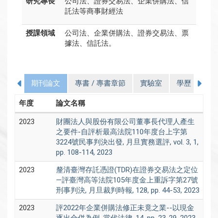
研究專長
公司法、證券交易法、企業併購法、信
託法等商事財經法
授課領域
公司法、企業併購法、證券交易法、票
據法、信託法。
期刊論文
專書 / 專書章節
實驗室
學歷
經
年度
論文名稱
2023
財團法人與股份有限公司董事長代理人產生
之要件-自評析最高法院110年度台上字第
3224號民事判決出發, 月旦實務選評, vol. 3, 1,
pp. 108-114, 2023
2023
釐清臺灣存託憑證(TDR)在證券交易法之定位
—評臺灣高等法院105年度金上重訴字第27號
刑事判決, 月旦裁判時報, 128, pp. 44-53, 2023
2023
評2022年企業併購法修正未竟之業--以現金
逐出合併為例, 當代法律, 14, pp. 23-29, 2023