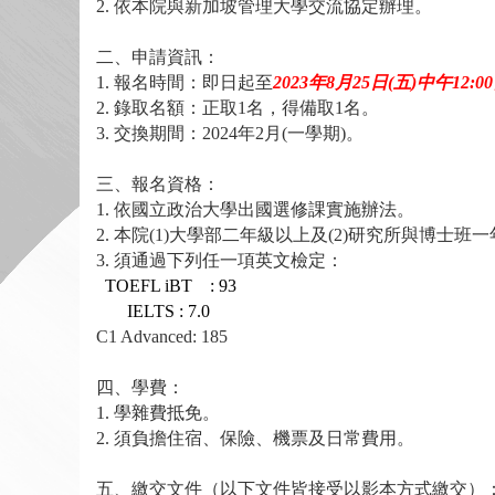
2.
依本院與新加坡管理大學交流協定辦理。
二、申請資訊：
1.
報名時間：即日起至
2023年8月25日(五)中午12:0
2.
錄取名額：正取
1
名，得備取
1
名。
3.
交換期間：
2024
年
2
月
(
一學期
)
。
三、報名資格：
1.
依國立政治大學出國選修課實施辦法。
2.
本院(1)大學部二年級以上及(2)研究所與博士班
3.
須通過下列任一項英文檢定：
TOEFL iBT : 93
IELTS : 7.0
C1 Advanced: 185
四、學費：
1.
學雜費抵免。
2.
須負擔住宿、保險、機票及日常費用。
五、繳交文件（以下文件皆接受以影本方式繳交）