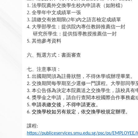
1.
法學院薦外交換學生校內申請表（如附檔）
2.
全學年中文成績單一張
3.
請繳交有效期限
(2
年
)
內之語言檢定成績單
4.
大學部學生：提供院內專任教師推薦信一封
研究所學生：提供指導教授推薦信一封
其他參考資料
5.
六、甄選方式：書面審查
七、注意事項：
出國期間須為註冊狀態，不得休學或辦理畢業。
1.
交換期間每學期至少選修一門課程。
大學部同學
2.
本公告係為決定本院薦送之交換學生，該校具有
3.
獎學金之申請，請自行查閱本校國際合作事務處
4.
申請表繳交後，不得申請更改。
5.
交換學校如另有規定，依交換學校規定辦理。
6.
課程
:
https://publiceservices.smu.edu.sg/psc/ps/EMPLOYE