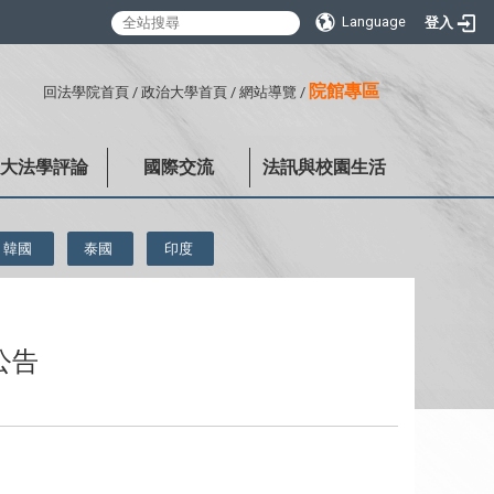
Language
登入
:::
院館專區
回法學院首頁
/
政治大學首頁
/
網站導覽
/
政大法學評論
國際交流
法訊與校園生活
韓國
泰國
印度
公告