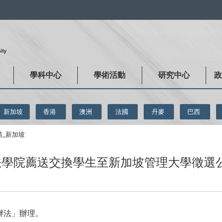
:::
學科中心
學術活動
研究中心
新加坡
香港
澳洲
法國
丹麥
巴西
請_新加坡
期法學院薦送交換學生至新加坡管理大學徵選
辦法」辦理。