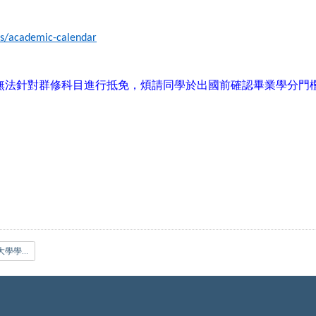
ts/academic-calendar
無法針對群修科目進行抵免，煩請同學於出國前確認畢業學分門
附件二 國立政治大學學生抵免學分辦法