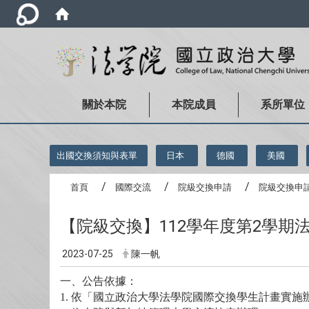
關於本院
本院成員
系所單位
:::
出國交換須知與表單
日本
德國
美國
首頁
國際交流
院級交換申請
院級交換申
【院級交換】112學年度第2學
2023-07-25
陳一帆
一、公告依據：
1.
依「國立政治大學法學院國際交換學生計畫實施