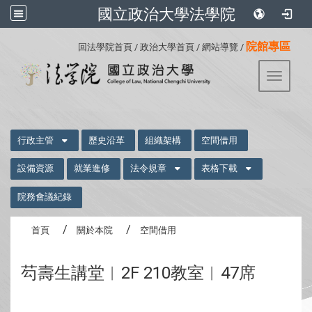
國立政治大學法學院
:::
院館專區
回法學院首頁
/
政治大學首頁
/
網站導覽
/
Toggle 
:::
行政主管
歷史沿革
組織架構
空間借用
設備資源
就業進修
法令規章
表格下載
院務會議紀錄
首頁
關於本院
空間借用
芶壽生講堂︱2F 210教室︱47席