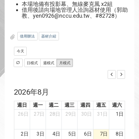
本場地備有投影幕、無線麥克風 x2組
借用後請向場地管理人洽詢器材使用（郭助
教、yen0926@nccu.edu.tw、#82728）
借用辦法
器材介紹
今天
日模式
週模式
月模式
2026年8月
週日
週一
週二
週三
週四
週五
週六
26日
27日
28日
29日
30日
31日
1日
2日
3日
4日
5日
6日
7日
8日