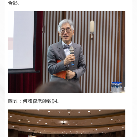
合影。
圖五：何賴傑老師致詞。