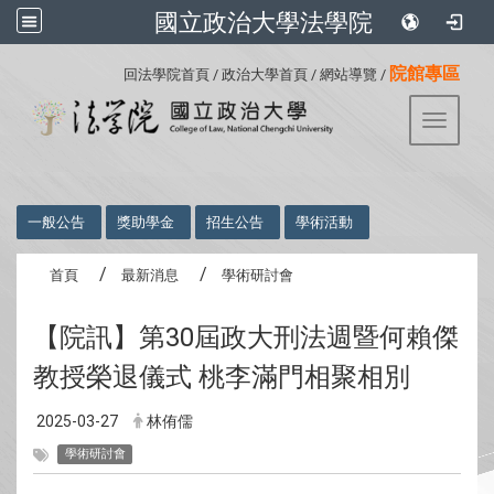
國立政治大學法學院
:::
院館專區
回法學院首頁
/
政治大學首頁
/
網站導覽
/
Toggle 
:::
一般公告
獎助學金
招生公告
學術活動
首頁
最新消息
學術研討會
【院訊】第30屆政大刑法週暨何賴傑
教授榮退儀式 桃李滿門相聚相別
2025-03-27
林侑儒
學術研討會