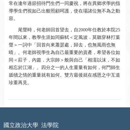
常在逢年過節招待門生們一同慶祝，將在異鄉求學的指
導學生們視如己出般照顧呵護，使在場諸位無不為之動
容。
尾聲時，何老師回首望去，自2000年任教於本院25
年間以來，教學生涯如同蘇軾＜定風波．莫聽穿林打葉
聲＞一詞中「回首向來蕭瑟處，歸去，也無風雨也無
晴」。何老師視學生為自己最重要的資產，希望各位如
同＜莊子．內篇．大宗師＞般與自己「相濡以沫，不如
相忘於江湖」。四分之一的人生重量有如何，何門師生
舐犢之情的重量就有如何。雙方最後就在感恩之中互道
珍重再見。
國立政治大學
法學院