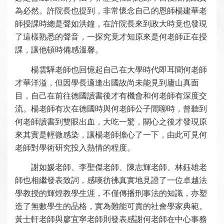
為必然。許院長也提到，非常懷念自己的恩師楊建華老
師授課時總是聲如洪鐘，在許院長來到政大時竟也發現
了這樣熟悉的聲音，一探究竟才知原來是何老師正在授
課，讓他頓時備感溫馨。
楊雲驊老師也回憶起自己在大學時代即耳聞何老師
才華洋溢，但因學長適逢出國故尚未能見到廬山真面
目，自己在前往德國讀書後才有機會和何老師有深度交
流。楊老師有次在德國時與何老師公子閒聊時，曾聽到
何老師讀書到雙眼出血，大吃一驚，關心之後才發現原
來其實是輕微感染，讓楊老師擔心了一下，由此可見何
老師對學術研究投入熱情的程度。
謝如媛老師、李聖傑老師、陳志輝老師、林鈺雄老
師也相繼發表致詞，感嘆彷彿真實地見證了一位卓越法
學教授的輝煌教學生涯，不僅傳播刑事法的知識，亦塑
造了無數學生的品格，實為難能可貴的社會學家典範。
黃士軒老師與廖宜寧老師則發表感謝何老師在中心事務