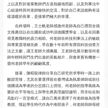
上以及對於後輩教師們古道熱腸地照顧，以及刑事法中
心組遊時與何老師愉快的交流，對於自己來說能夠有這
樣溫暖的長輩，是後輩們極大的幸運。
在終場時，王士帆老師感激何老師為自己撰寫全德
文推薦信以在出國前成功申請德國獎學金，以及在回臺
尋覓教職時的鼎力相助。何老師在科技刑事法上的敏銳
與專業度堪稱先鋒，早在數十年前即有撰寫科技偵查方
法之文獻，讓王老師大感佩服。王老師也展示數張何老
師年輕時與門生們出遊的英氣相片，與會來賓有機會一
窺何老師早年的翩翩風度。
接著，陳昭龍律師分享自己研究所求學時一路上的
酸甜苦辣，尤其在要選擇留在臺灣成為執業律師或前往
德國成為學者的分岔路口上徬徨。何老師的指導風格為
樂於在平等地位上與學生將真理越辯越明，而非站在制
高點行一言堂模式，讓自己萬幸選擇了何老師做為指導
教授。憶起學生時代作為中南部孩子，何老師與師母經