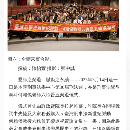
圖六：全體來賓合影。
撰稿：陳怡萱 攝影：鄭中誠
恩師之榮退．脈動之永續——2025年3月14日這一
日是本院刑事法學中心第30屆刑法週，亦是刑事法學界
泰斗何賴傑老師六秩晋五榮退儀式。
儀式首先由許政賢院長拉起帷幕，許院長在開場致
詞中先提及大家務必購入＜臺灣刑事法新世紀脈動──
何賴傑教授六秩晉五榮退祝賀論文集＞一書，因為此書
必定會成未來刑事法學界歷史性的紀錄，日後洛陽紙貴