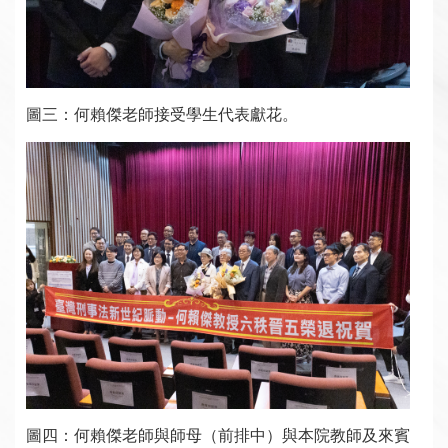
圖三：何賴傑老師接受學生代表獻花。
圖四：何賴傑老師與師母（前排中）與本院教師及來賓