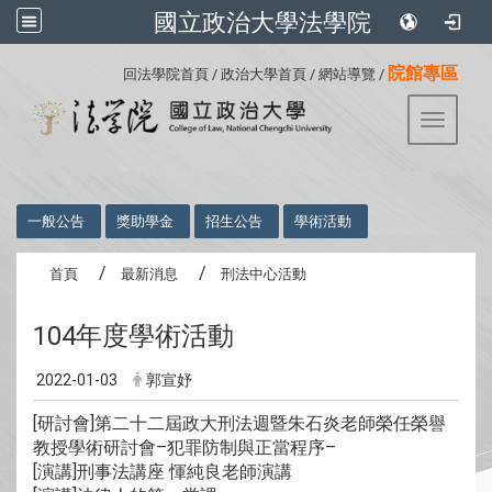
國立政治大學法學院
:::
院館專區
回法學院首頁
/
政治大學首頁
/
網站導覽
/
Toggle 
:::
一般公告
獎助學金
招生公告
學術活動
首頁
最新消息
刑法中心活動
104年度學術活動
2022-01-03
郭宣妤
[研討會]第二十二屆政大刑法週暨朱石炎老師榮任榮譽
教授學術研討會–犯罪防制與正當程序–
[演講]刑事法講座 惲純良老師演講