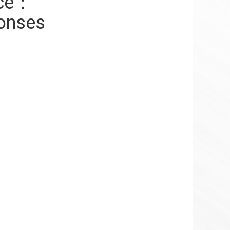
nce：
onses