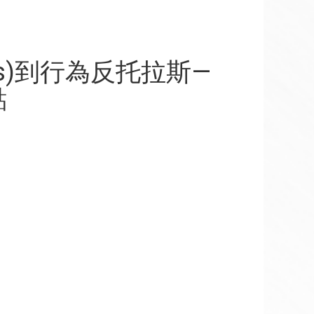
ness)到行為反托拉斯—
點