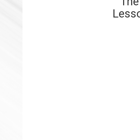
The
Less