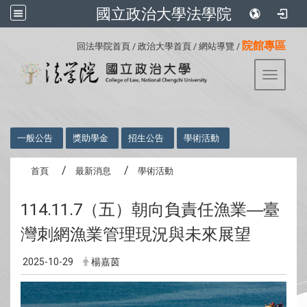
國立政治大學法學院
:::
院館專區
回法學院首頁
/
政治大學首頁
/
網站導覽
/
Toggle 
:::
一般公告
獎助學金
招生公告
學術活動
首頁
最新消息
學術活動
114.11.7（五）朝向負責任漁業―臺
灣刺網漁業管理現況與未來展望
2025-10-29
楊嘉茵