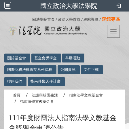
國立政治大學法學院
:::
院館專區
回法學院首頁
/
政治大學首頁
/
網站導覽
/
Toggle 
:::
關於基金會
基金會獎學金
舉辦活動
國際商務法律菁英系列課程
公開資訊
文件下載
聯絡我們
指南伴飛天使計畫
首頁
法訊與校園生活
指南法學文教基金會
指南法學文教基金會
111年度財團法人指南法學文教基金
會獎學金申請公告