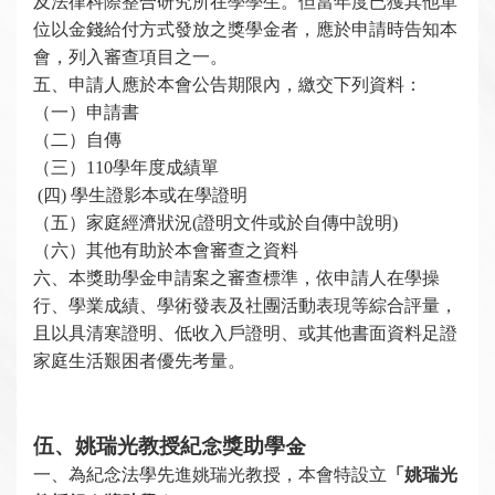
及法律科際整合研究所在學學生。但當年度已獲其他單
位以金錢給付方式發放之獎學金者，應於申請時告知本
會，列入審查項目之一。
五、申請人應於本會公告期限內，繳交下列資料：
（一）申請書
（二）自傳
（三）110學年度成績單
(
四) 學生證影本或在學證明
（五）家庭經濟狀況(證明文件或於自傳中說明)
（六）其他有助於本會審查之資料
六、本獎助學金申請案之審查標準，依申請人在學操
行、學業成績、學術發表及社團活動表現等綜合評量，
且以具清寒證明、低收入戶證明、或其他書面資料足證
家庭生活艱困者優先考量。
伍、姚瑞光教授紀念獎助學金
一、
為紀念法學先進
姚瑞光教授，本會特設立
「姚瑞光