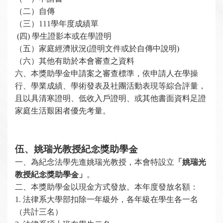
（二）自傳
（三）111學年度成績單
(
四) 學生證影本或在學證明
（五）家庭經濟狀況(證明文件或於自傳中說明)
（六）其他有助於本會審查之資料
六、本獎助學金申請案之審查標準，依申請人在學操
行、學業成績、學術發表及社團活動表現等綜合評量，
且以具清寒證明、低收入戶證明、或其他書面資料足證
家庭生活艱困者優先考量。
伍、姚瑞光教授紀念獎助學金
一、
為紀念法學先進
姚瑞光教授，本會特設立
「姚瑞光
教授紀念獎助學金」
。
二、本獎助學金以現金方式發放。本年度發放名額：
1.
法律系大學部扣除一年級外，各年級在學生各一名
（共計三名）