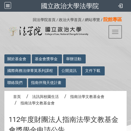
國立政治大學法學院
:::
院館專區
回法學院首頁
/
政治大學首頁
/
網站導覽
/
Toggle 
:::
關於基金會
基金會獎學金
舉辦活動
國際商務法律菁英系列課程
公開資訊
文件下載
聯絡我們
指南伴飛天使計畫
首頁
法訊與校園生活
指南法學文教基金會
指南法學文教基金會
112年度財團法人指南法學文教基金
會獎學金申請公告