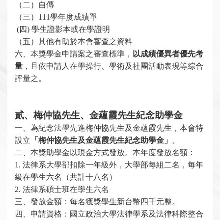
（二）自傳
（三）111學年度成績單
(
四) 學生證影本或在學證明
（五）其他有助於本會審查之資料
六、本獎學金申請案之審查標準，
以成績優異者優先考
量
，且依申請人在學操行、學術及社團活動表現等綜合
評量之。
貳、梅仲協先生、金蘊霞先生紀念助學金
一、
為紀念法學先進
梅仲協先生及金蘊霞先生，本會特
設立
「梅仲協先生及金蘊霞先生紀念助學金」
。
二、本獎助學金以現金方式發放。本年度發放名額：
1.
法律系大學部扣除一年級外，大學部每組二名，每年
級在學生六名（共計十八名）
2.
法律系碩士班在學生六名
三、發放金額：每名獲獎學生新台幣四千元整。
四、申請資格：國立政治大學法律學系及法律科際整合