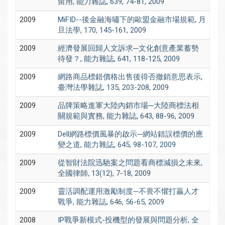
留用, 能力雜誌, 639, 74-81, 2009
2009
MiFID--後金融海嘯下的歐盟金融市場規範, 月
旦法學, 170, 145-161, 2009
2009
經濟發展回歸人文訴求─文化創意產業蓄勢
待發？, 能力雜誌, 641, 118-125, 2009
2009
網路商品標錯價格出售後得否撤銷意思表示,
臺灣法學雜誌, 135, 203-208, 2009
2009
品牌策略進軍大陸內銷市場─大陸商標法相
關規範與實務, 能力雜誌, 643, 88-96, 2009
2009
Dell網路標價風暴的啟示─網站錯誤標價的應
變之道, 能力雜誌, 645, 98-107, 2009
2009
從智財法院迅馳案之問題看商標減損之未來,
全國律師, 13(12), 7-18, 2009
2009
靈活調配運用激勵制度─不畏不懼打贏人才
戰爭, 能力雜誌, 646, 56-65, 2009
2008
IP戰爭新模式-投機型的發展與問題分析, 全