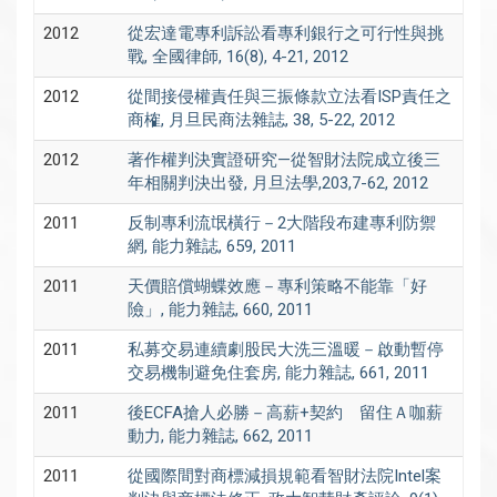
2012
從宏達電專利訴訟看專利銀行之可行性與挑
戰, 全國律師, 16(8), 4-21, 2012
2012
從間接侵權責任與三振條款立法看ISP責任之
商榷, 月旦民商法雜誌, 38, 5-22, 2012
2012
著作權判決實證研究—從智財法院成立後三
年相關判決出發, 月旦法學,203,7-62, 2012
2011
反制專利流氓橫行－2大階段布建專利防禦
網, 能力雜誌, 659, 2011
2011
天價賠償蝴蝶效應－專利策略不能靠「好
險」, 能力雜誌, 660, 2011
2011
私募交易連續劇股民大洗三溫暖－啟動暫停
交易機制避免住套房, 能力雜誌, 661, 2011
2011
後ECFA搶人必勝－高薪+契約 留住Ａ咖薪
動力, 能力雜誌, 662, 2011
2011
從國際間對商標減損規範看智財法院Intel案