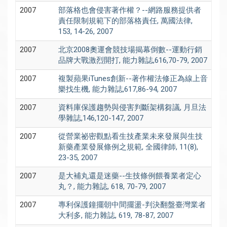
2007
部落格也會侵害著作權？--網路服務提供者
責任限制規範下的部落格責任, 萬國法律,
153, 14-26, 2007
2007
北京2008奧運會競技場揭幕倒數--運動行銷
品牌大戰激烈開打, 能力雜誌,616,70-79, 2007
2007
複製蘋果iTunes創新--著作權法修正為線上音
樂找生機, 能力雜誌,617,86-94, 2007
2007
資料庫保護趨勢與侵害判斷架構芻議, 月旦法
學雜誌,146,120-147, 2007
2007
從營業祕密觀點看生技產業未來發展與生技
新藥產業發展條例之規範, 全國律師, 11(8),
23-35, 2007
2007
是大補丸還是迷藥--生技條例餵養業者定心
丸？, 能力雜誌, 618, 70-79, 2007
2007
專利保護鐘擺朝中間擺盪-判決翻盤臺灣業者
大利多, 能力雜誌, 619, 78-87, 2007