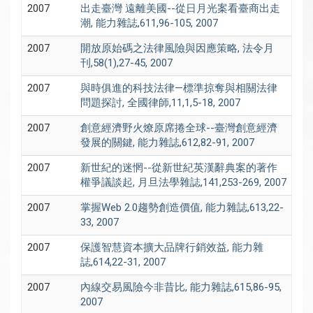
2007
出走臺灣 遠離美國--從日月光案看臺商出走
潮, 能力雜誌,611,96-105, 2007
2007
開放原始碼之法律風險與因應策略, 法令月
刊,58(1),27-45, 2007
2007
與時俱進的科技法律—標準掠奪與相關法律
問題探討, 全國律師,11,1,5-18, 2007
2007
創意經濟野火燎原席捲全球--臺灣創意經濟
發展的關鍵, 能力雜誌,612,82-91, 2007
2007
新世紀的迷惘--從新世紀英漢辭典案的著作
權爭議談起, 月旦法學雜誌,141,253-269, 2007
2007
掌握Web 2.0趨勢創造價值, 能力雜誌,613,22-
33, 2007
2007
保護智慧資本擴大品牌行銷效益, 能力雜
誌,614,22-31, 2007
2007
內線交易風險今非昔比, 能力雜誌,615,86-95,
2007