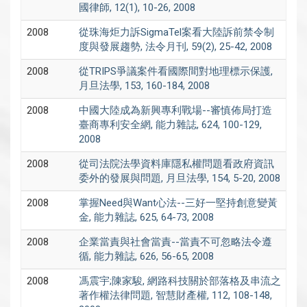
國律師, 12(1), 10-26, 2008
2008
從珠海炬力訴SigmaTel案看大陸訴前禁令制
度與發展趨勢, 法令月刊, 59(2), 25-42, 2008
2008
從TRIPS爭議案件看國際間對地理標示保護,
月旦法學, 153, 160-184, 2008
2008
中國大陸成為新興專利戰場--審慎佈局打造
臺商專利安全網, 能力雜誌, 624, 100-129,
2008
2008
從司法院法學資料庫隱私權問題看政府資訊
委外的發展與問題, 月旦法學, 154, 5-20, 2008
2008
掌握Need與Want心法--三好一堅持創意變黃
金, 能力雜誌, 625, 64-73, 2008
2008
企業當責與社會當責--當責不可忽略法令遵
循, 能力雜誌, 626, 56-65, 2008
2008
馮震宇;陳家駿, 網路科技關於部落格及串流之
著作權法律問題, 智慧財產權, 112, 108-148,