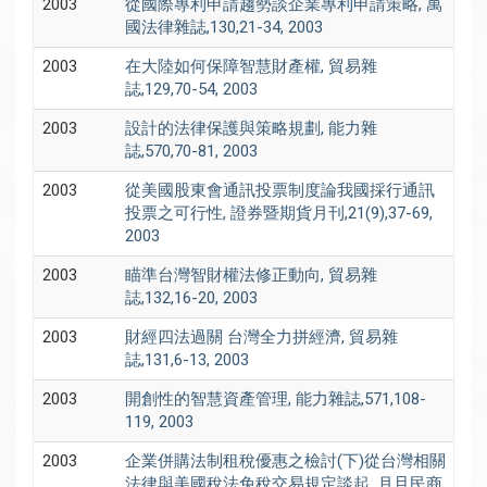
2003
從國際專利申請趨勢談企業專利申請策略, 萬
國法律雜誌,130,21-34, 2003
2003
在大陸如何保障智慧財產權, 貿易雜
誌,129,70-54, 2003
2003
設計的法律保護與策略規劃, 能力雜
誌,570,70-81, 2003
2003
從美國股東會通訊投票制度論我國採行通訊
投票之可行性, 證券暨期貨月刊,21(9),37-69,
2003
2003
瞄準台灣智財權法修正動向, 貿易雜
誌,132,16-20, 2003
2003
財經四法過關 台灣全力拼經濟, 貿易雜
誌,131,6-13, 2003
2003
開創性的智慧資產管理, 能力雜誌,571,108-
119, 2003
2003
企業併購法制租稅優惠之檢討(下)從台灣相關
法律與美國稅法免稅交易規定談起, 月旦民商