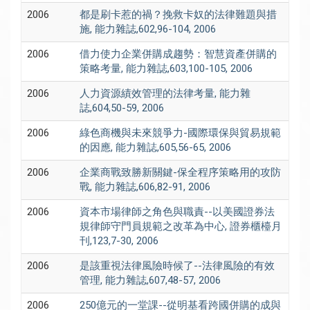
2006
都是刷卡惹的禍？挽救卡奴的法律難題與措
施, 能力雜誌,602,96-104, 2006
2006
借力使力企業併購成趨勢：智慧資產併購的
策略考量, 能力雜誌,603,100-105, 2006
2006
人力資源績效管理的法律考量, 能力雜
誌,604,50-59, 2006
2006
綠色商機與未來競爭力-國際環保與貿易規範
的因應, 能力雜誌,605,56-65, 2006
2006
企業商戰致勝新關鍵-保全程序策略用的攻防
戰, 能力雜誌,606,82-91, 2006
2006
資本市場律師之角色與職責--以美國證券法
規律師守門員規範之改革為中心, 證券櫃檯月
刊,123,7-30, 2006
2006
是該重視法律風險時候了--法律風險的有效
管理, 能力雜誌,607,48-57, 2006
2006
250億元的一堂課--從明基看跨國併購的成與