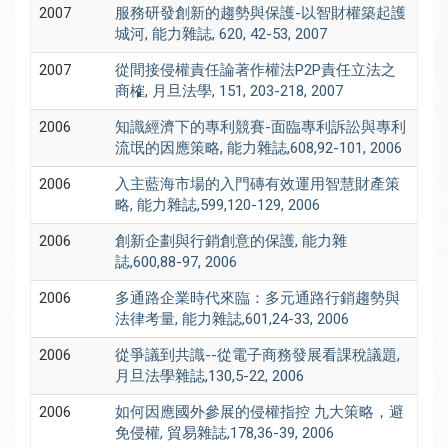
2007
服務研發創新的趨勢與保護-以智財權築起護
城河, 能力雜誌, 620, 42-53, 2007
2007
從間接侵權責任論著作權法P2P責任立法之
商榷, 月旦法學, 151, 203-218, 2007
2006
知識經濟下的專利競賽-面臨專利訴訟與專利
流氓的因應策略, 能力雜誌,608,92-101, 2006
2006
入主藍海市場的入門磚有效運用智慧財產策
略, 能力雜誌,599,120-129, 2006
2006
創新企劃與行銷創意的保護, 能力雜
誌,600,88-97, 2006
2006
多通路企業時代來臨：多元通路行銷趨勢與
法律考量, 能力雜誌,601,24-33, 2006
2006
從爭議到共識--從電子商務發展看課稅議題,
月旦法學雜誌,130,5-22, 2006
2006
如何因應國外參展的侵權指控 九大策略，避
免侵權, 貿易雜誌,178,36-39, 2006