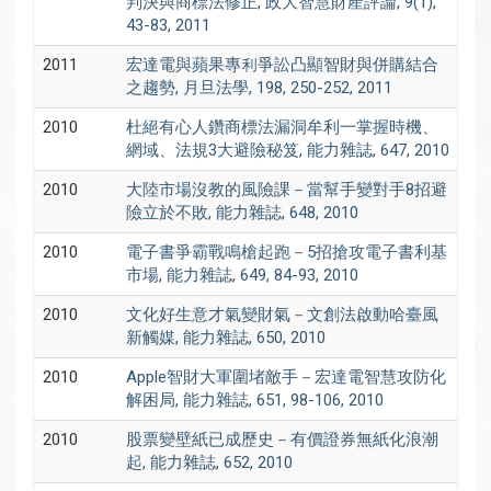
判決與商標法修正, 政大智慧財產評論, 9(1),
43-83, 2011
2011
宏達電與蘋果專利爭訟凸顯智財與併購結合
之趨勢, 月旦法學, 198, 250-252, 2011
2010
杜絕有心人鑽商標法漏洞牟利一掌握時機、
網域、法規3大避險秘笈, 能力雜誌, 647, 2010
2010
大陸市場沒教的風險課－當幫手變對手8招避
險立於不敗, 能力雜誌, 648, 2010
2010
電子書爭霸戰鳴槍起跑－5招搶攻電子書利基
市場, 能力雜誌, 649, 84-93, 2010
2010
文化好生意才氣變財氣－文創法啟動哈臺風
新觸媒, 能力雜誌, 650, 2010
2010
Apple智財大軍圍堵敵手－宏達電智慧攻防化
解困局, 能力雜誌, 651, 98-106, 2010
2010
股票變壁紙已成歷史－有價證券無紙化浪潮
起, 能力雜誌, 652, 2010