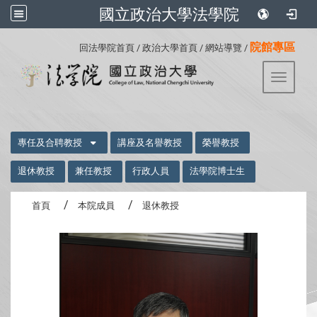
國立政治大學法學院
:::
院館專區
回法學院首頁
/
政治大學首頁
/
網站導覽
/
Toggle 
:::
專任及合聘教授
講座及名譽教授
榮譽教授
退休教授
兼任教授
行政人員
法學院博士生
首頁
本院成員
退休教授