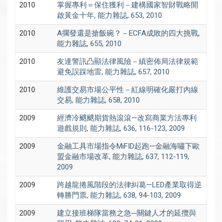
2010
掌握專利＝保住獲利－建構國家智財戰略開
啟黃金十年, 能力雜誌, 653, 2010
2010
A擱發還是搶飯碗？－ECFA成敗的四大挑戰,
能力雜誌, 655, 2010
2010
友達警訊凸顯法律風險－縝密佈局法律規範
避免誤踩地雷, 能力雜誌, 657, 2010
2010
維護交易市場公平性－紅線明確化嚴打內線
交易, 能力雜誌, 658, 2010
2009
經濟冷颼颼期貨熱滾滾—改寫商業方法專利
遊戲規則, 能力雜誌, 636, 116-123, 2009
2009
金融工具市場指令MiFID起跑—金融海嘯下歐
盟金融市場改革, 能力雜誌, 637, 112-119,
2009
2009
跨越龍捲風階段的法律糾葛—LED產業取得逆
轉勝門票, 能力雜誌, 638, 94-103, 2009
2009
建立接班梯隊當務之急─關鍵人才的延攬與