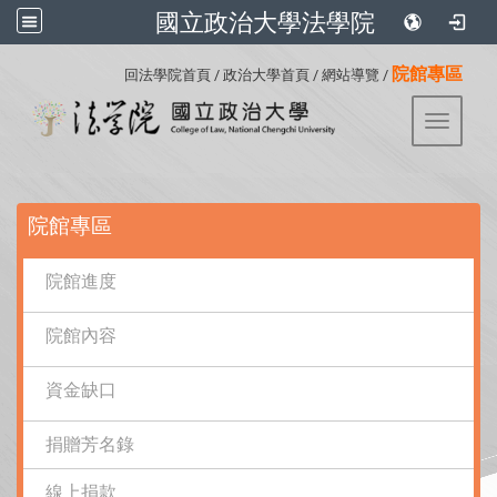
國立政治大學法學院
:::
院館專區
回法學院首頁
/
政治大學首頁
/
網站導覽
/
Toggle 
:::
院館專區
院館進度
院館內容
資金缺口
捐贈芳名錄
線上捐款