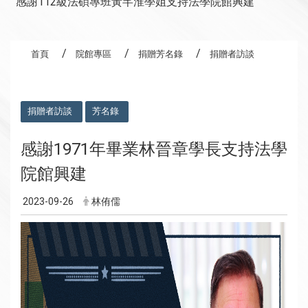
感謝112級法碩專班黃芊淮學姐支持法學院館興建
首頁
院館專區
捐贈芳名錄
捐贈者訪談
:::
捐贈者訪談
芳名錄
感謝1971年畢業林晉章學長支持法學
院館興建
2023-09-26
林侑儒