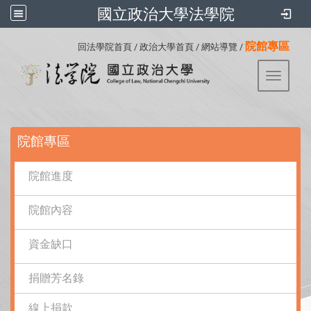
國立政治大學法學院
:::
院館專區
回法學院首頁
/
政治大學首頁
/
網站導覽
/
Toggle 
:::
院館專區
院館進度
院館內容
資金缺口
捐贈芳名錄
線上捐款