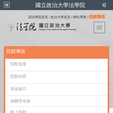
國立政治大學法學院
:::
院館專區
回法學院首頁
/
政治大學首頁
/
網站導覽
/
Toggle 
:::
院館專區
院館進度
院館內容
資金缺口
捐贈芳名錄
線上捐款