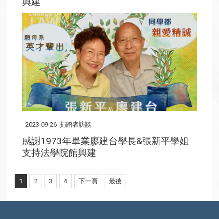
興建
2023-09-26
捐贈者訪談
感謝1973年畢業廖建台學長&張新平學姐
支持法學院館興建
1
2
3
4
下一頁
最後