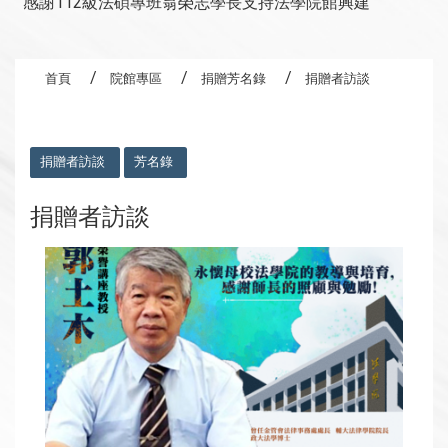
感謝112級法碩專班翁榮志學長支持法學院館興建
首頁
院館專區
捐贈芳名錄
捐贈者訪談
:::
捐贈者訪談
芳名錄
捐贈者訪談