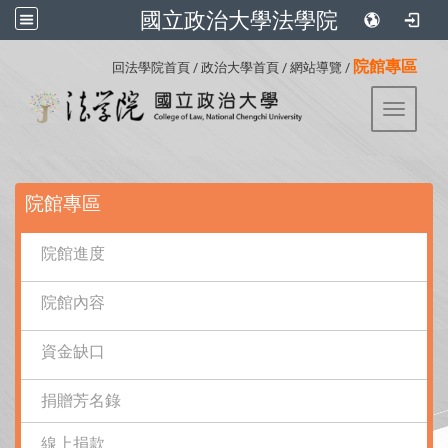
國立政治大學法學院
:::
院館專區
回法學院首頁
/
政治大學首頁
/
網站導覽
/
Toggle 
:::
院館專區
院館進度
院館內容
資金缺口
捐贈芳名錄
線上捐款